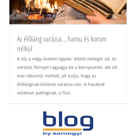
Az élőláng varázsa… hamu és korom
nélkül
A tűz a négy őselem egyike: éltető meleget ad, és
vöröses fénnyel ragyogja be a környezetet. Aki ült
már tábortűz mellett, jól tudja, hogy az
élőlángnak különös varázsa van. A hasábok
vidáman pattognak, a füst,