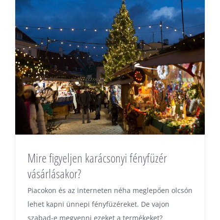
Mire figyeljen karácsonyi fényfüzér
vásárlásakor?
Piacokon és az interneten néha meglepően olcsón
lehet kapni ünnepi fényfüzéreket. De vajon
szabad-e megvenni ezeket a termékeket?