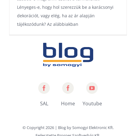
Lényeges-e, hogy hol szerezzük be a karácsonyi
dekorációt, vagy elég, ha az ár alapján
tájékozódunk? Az alábbiakban
Somogyi
Home
Somogyi
Audio
by
YouTube
SAL
Home
Youtube
Line
Somogyi
Channel
© Copyright
2026 | Blog by
Somogyi Elektronic Kft.
Fejlesztette
Prosper Szoftverház Kft.