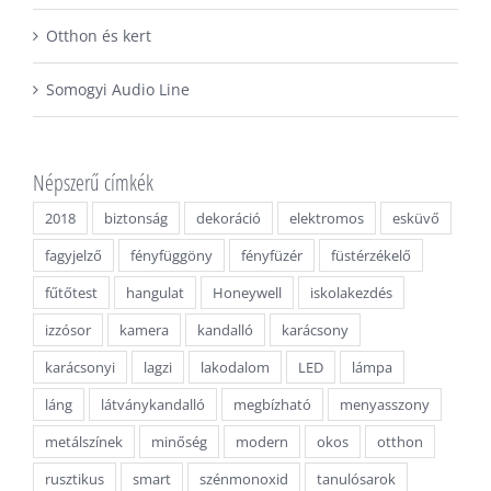
Otthon és kert
Somogyi Audio Line
Népszerű címkék
2018
biztonság
dekoráció
elektromos
esküvő
fagyjelző
fényfüggöny
fényfüzér
füstérzékelő
fűtőtest
hangulat
Honeywell
iskolakezdés
izzósor
kamera
kandalló
karácsony
karácsonyi
lagzi
lakodalom
LED
lámpa
láng
látványkandalló
megbízható
menyasszony
metálszínek
minőség
modern
okos
otthon
rusztikus
smart
szénmonoxid
tanulósarok