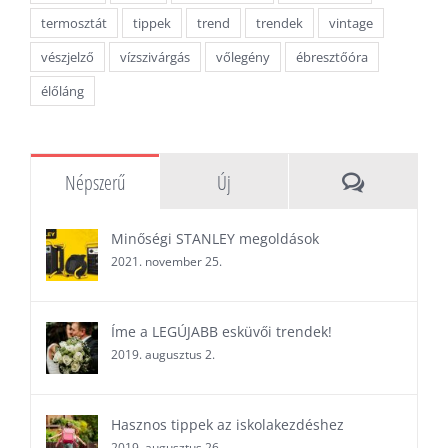
termosztát
tippek
trend
trendek
vintage
vészjelző
vízszivárgás
vőlegény
ébresztőóra
élőláng
Hozzászóláso
Népszerű
Új
Minőségi STANLEY megoldások
2021. november 25.
Íme a LEGÚJABB esküvői trendek!
2019. augusztus 2.
Hasznos tippek az iskolakezdéshez
2019. augusztus 26.