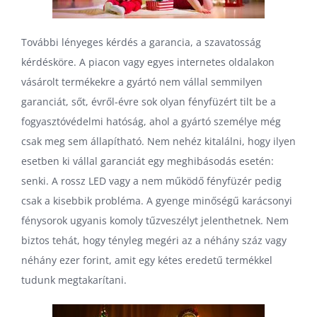
További lényeges kérdés a garancia, a szavatosság
kérdésköre. A piacon vagy egyes internetes oldalakon
vásárolt termékekre a gyártó nem vállal semmilyen
garanciát, sőt, évről-évre sok olyan fényfüzért tilt be a
fogyasztóvédelmi hatóság, ahol a gyártó személye még
csak meg sem állapítható. Nem nehéz kitalálni, hogy ilyen
esetben ki vállal garanciát egy meghibásodás esetén:
senki. A rossz LED vagy a nem működő fényfüzér pedig
csak a kisebbik probléma. A gyenge minőségű karácsonyi
fénysorok ugyanis komoly tűzveszélyt jelenthetnek. Nem
biztos tehát, hogy tényleg megéri az a néhány száz vagy
néhány ezer forint, amit egy kétes eredetű termékkel
tudunk megtakarítani.