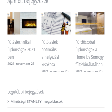
Ajánlott bejegyzések
Fűtéstechnikai
Fűtőtestek
Fürdőszobai
Fő az 
újdonságok 2021-
optimális
újdonságok a
2021. 
ben
elhelyezési
Home by Somogyi
kisokosa
fűtéskínálatában
2021. november 25.
2021. november 25.
2021. november 25.
Legutóbbi bejegyzések
Minőségi STANLEY megoldások