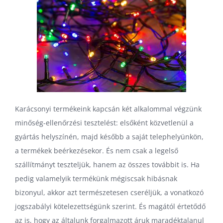
Karácsonyi termékeink kapcsán két alkalommal végzünk
minőség-ellenőrzési tesztelést: elsőként közvetlenül a
gyártás helyszínén, majd később a saját telephelyünkön,
a termékek beérkezésekor. És nem csak a legelső
szállítmányt teszteljük, hanem az összes továbbit is. Ha
pedig valamelyik termékünk mégiscsak hibásnak
bizonyul, akkor azt természetesen cseréljük, a vonatkozó
jogszabályi kötelezettségünk szerint. És magától értetődő
az is, hogy az általunk forgalmazott áruk maradéktalanul