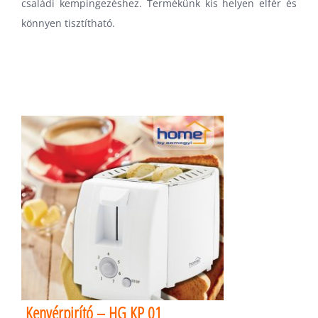
családi kempingezéshez. Termékünk kis helyen elfér és
könnyen tisztítható.
Kenyérpirító – HG KP 01