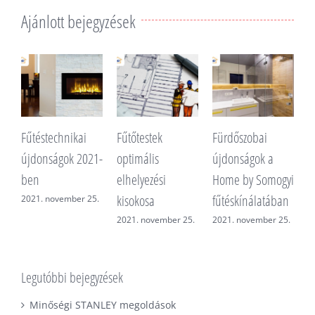
Ajánlott bejegyzések
chnikai
Fűtőtestek
Fürdőszobai
Fő az egészség
gok 2021-
optimális
újdonságok a
2021. május 20.
elhelyezési
Home by Somogyi
kisokosa
fűtéskínálatában
vember 25.
2021. november 25.
2021. november 25.
Legutóbbi bejegyzések
Minőségi STANLEY megoldások