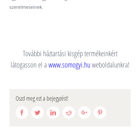
szerelmeseinek.
További háztartási kisgép termékeinkért
látogasson el a
www.somogyi.hu
weboldalunkra!
Oszd meg ezt a bejegyzést!
Facebook
Twitter
Linkedin
Reddit
Google+
Pinterest