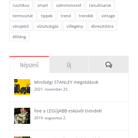
rusztikus
smart
szénmonoxid
tanulósarok
termosztát
tippek
trend
trendek
vintage
vészjelző
vízszivárgás
vőlegény
ébresztőóra
élőláng
Hozzászóláso
Népszerű
Új
Minőségi STANLEY megoldások
2021. november 25.
Íme a LEGÚJABB esküvői trendek!
2019. augusztus 2.