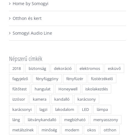
Home by Somogyi
Otthon és kert
Somogyi Audio Line
Népszerű címkék
2018
biztonság
dekoráció
elektromos
esküvő
fagyjelző
fényfüggöny
fényfüzér
füstérzékelő
fűtőtest
hangulat
Honeywell
iskolakezdés
izzósor
kamera
kandalló
karácsony
karácsonyi
lagzi
lakodalom
LED
lámpa
láng
látványkandalló
megbízható
menyasszony
metálszínek
minőség
modern
okos
otthon