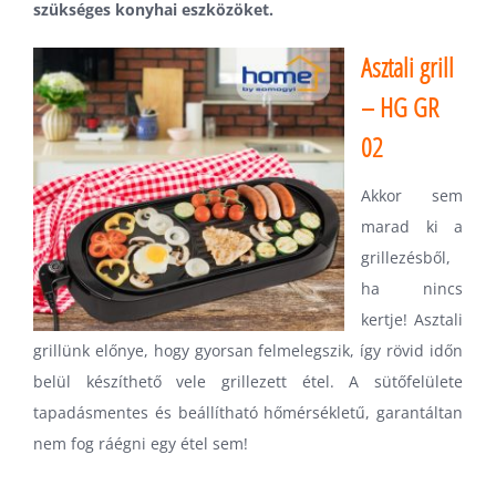
szükséges konyhai eszközöket.
Asztali grill
– HG GR
02
Akkor sem
marad ki a
grillezésből,
ha nincs
kertje! Asztali
grillünk előnye, hogy gyorsan felmelegszik, így rövid időn
belül készíthető vele grillezett étel. A sütőfelülete
tapadásmentes és beállítható hőmérsékletű, garantáltan
nem fog ráégni egy étel sem!