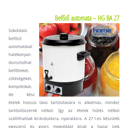
Befőző automata – HG BA 27
Sokoldalú
befőző
automatával
hatékonyan
dunsztolhat
befőtteket,
zöldségeket,
kompótokat,
de kész
ételek hosszú távú tartósítására is alkalmas, mindez
tartósítószerek nélkül. Így az ételek hűtés nélkül
szállíthatóak kirándulásra, nyaralásra. A 27 l-es készülék
egyszerű és gyors megoldást kínál a hazai ízek