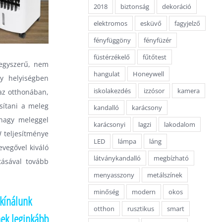
2018
biztonság
dekoráció
elektromos
esküvő
fagyjelző
fényfüggöny
fényfüzér
füstérzékelő
fűtőtest
 egyszerű, nem
hangulat
Honeywell
y helyiségben
iskolakezdés
izzósor
kamera
az otthonában,
sítani a meleg
kandalló
karácsony
 nagy meleggel
karácsonyi
lagzi
lakodalom
 teljesítménye
LED
lámpa
láng
evegővel kiváló
látványkandalló
megbízható
tásával tovább
menyasszony
metálszínek
minőség
modern
okos
 kínálunk
otthon
rusztikus
smart
nek leginkább