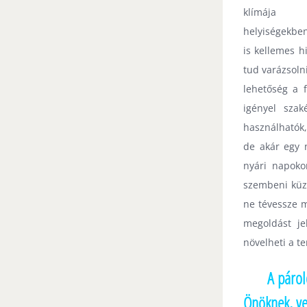
klímája
helyiségekbe
is kellemes h
tud varázsolni
lehetőség a f
igényel szak
használhatók
de akár egy 
nyári napoko
szembeni kü
ne tévessze m
megoldást je
növelheti a t
A párol
Önöknek, ve