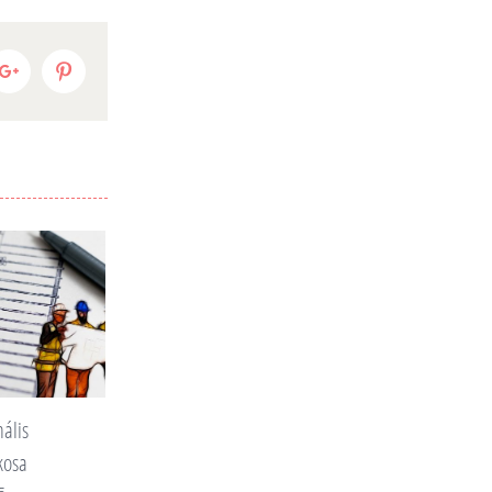
it
Google+
Pinterest
i újdonságok a
Fő az egészség!
omogyi
2021. május 20.