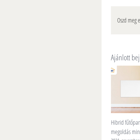
Oszd meg ez
Ajánlott be
Hibrid fűtőpanel – különleges
Fűtéstech
megoldás minden igényre!
2021-ben