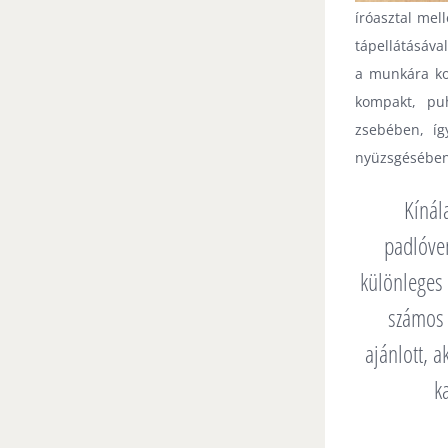
íróasztal me
tápellátásáva
a munkára ko
kompakt, pu
zsebében, íg
nyüzsgésében
Kínál
padlóven
különleges 
számos 
ajánlott, a
k