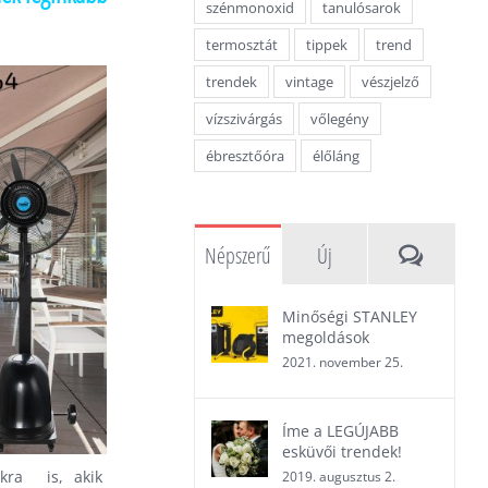
szénmonoxid
tanulósarok
termosztát
tippek
trend
trendek
vintage
vészjelző
vízszivárgás
vőlegény
ébresztőóra
élőláng
Hozzászó
Népszerű
Új
Minőségi STANLEY
megoldások
2021. november 25.
Íme a LEGÚJABB
esküvői trendek!
kra is, akik
2019. augusztus 2.