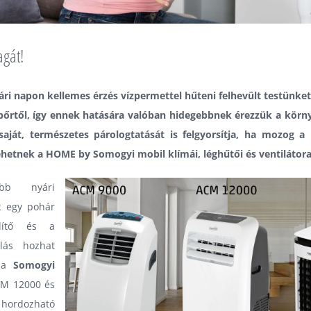
agát!
ri napon kellemes érzés vízpermettel hűteni felhevült testünket.
 bőrtől, így ennek hatására valóban hidegebbnek érezzük a körn
saját, természetes párologtatását is felgyorsítja, ha mozog a
ehetnek a HOME by Somogyi mobil klímái, léghűtői és ventilátora
óbb nyári
k egy pohár
dítő és a
álás hozhat
– a
Somogyi
M 12000
és
hordozható