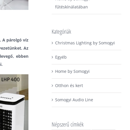
fűtéskínálatában
Kategóriák
 A párolgó víz
Christmas Lighting by Somogyi
yezetünket. Az
 levegő, ebben
Egyéb
i.
Home by Somogyi
Otthon és kert
Somogyi Audio Line
Népszerű címkék