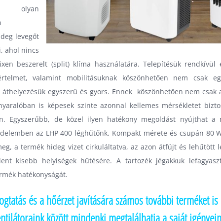
 olyan
n
ideg levegőt
, ahol nincs
ixen beszerelt (split) klíma használatára. Telepítésük rendkívül
értelmet, valamint mobilitásuknak köszönhetően nem csak eg
, áthelyezésük egyszerű és gyors. Ennek köszönhetően nem csak 
nyaralóban is képesek szinte azonnal kellemes mérsékletet bizto
n. Egyszerűbb, de közel ilyen hatékony megoldást nyújthat a
zdelemben az
LHP 400
léghűtőnk. Kompakt mérete és csupán 80 W
eg, a termék hideg vizet cirkuláltatva, az azon átfújt és lehűtött l
lent kisebb helyiségek hűtésére. A tartozék jégakkuk lefagyasz
ermék hatékonyságát.
ogtatás és a hőérzet javítására számos további terméket is
ntilátoraink között mindenki megtalálhatja a saját igényei