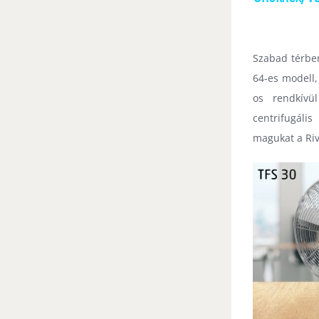
Szabad térben
64
-es modell,
os rendkívü
centrifugáli
magukat a Riv