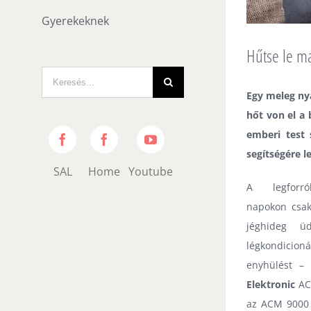
Gyerekeknek
Hűtse le m
Search
for:
Egy meleg nyá
hőt von el a
emberi test 
Somogyi
Home
Somogyi
Audio
by
YouTube
segítségére l
Line
Somogyi
Channel
SAL
Home
Youtube
A legforr
napokon csa
jéghideg ü
légkondicion
enyhülést 
Elektronic
AC
az
ACM 9000