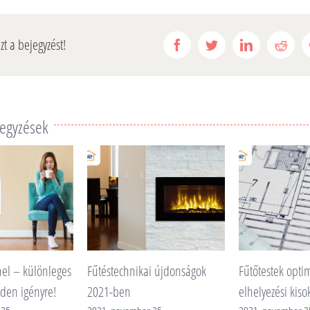
t a bejegyzést!
Facebook
Twitter
Linkedin
Redd
jegyzések
nikai újdonságok
Fűtőtestek optimális
Fürdőszoba
elhelyezési kisokosa
Home by S