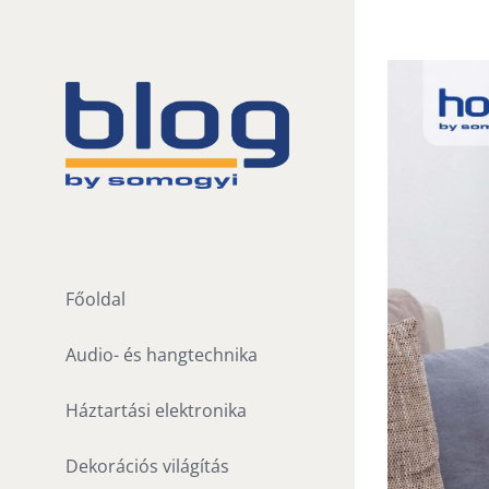
Skip
to
View
content
Larger
Image
Főoldal
Audio- és hangtechnika
Háztartási elektronika
Dekorációs világítás