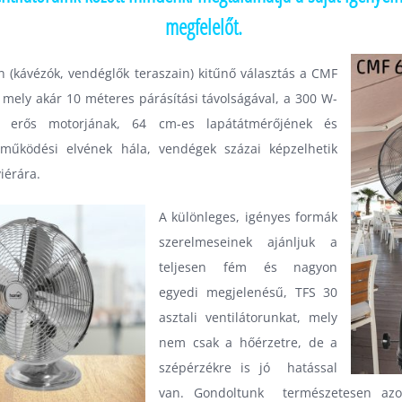
megfelelőt.
 (kávézók, vendéglők teraszain) kitűnő választás a
CMF
 mely akár 10 méteres párásítási távolságával, a 300 W-
l erős motorjának, 64 cm-es lapátátmérőjének és
s működési elvének hála, vendégek százai képzelhetik
iérára.
A különleges, igényes formák
szerelmeseinek ajánljuk a
teljesen fém és nagyon
egyedi megjelenésű,
TFS 30
asztali ventilátorunkat, mely
nem csak a hőérzetre, de a
szépérzékre is jó hatással
van. Gondoltunk természetesen azo