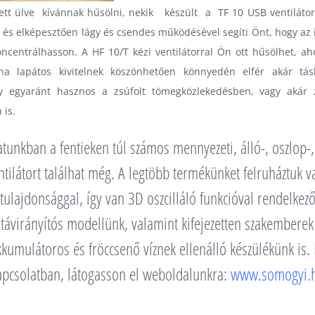
llett ülve kívánnak hűsölni, nekik készült a
TF 10 USB
ventiláto
l és elképesztően lágy és csendes működésével segíti Önt, hogy az 
ncentrálhasson. A
HF 10/T
kézi ventilátorral Ön ott hűsölhet, ah
ha lapátos kivitelnek köszönhetően könnyedén elfér akár tá
y egyaránt hasznos a zsúfolt tömegközlekedésben, vagy akár z
 is.
atunkban a fentieken túl számos mennyezeti, álló-, oszlop-, 
tilátort találhat még. A legtöbb termékünket felruháztuk v
tulajdonsággal, így van 3D oszcilláló funkcióval rendelkez
távirányítós modellünk, valamint kifejezetten szakembere
kkumulátoros és fröccsenő víznek ellenálló készülékünk is. 
apcsolatban, látogasson el weboldalunkra:
www.somogyi.